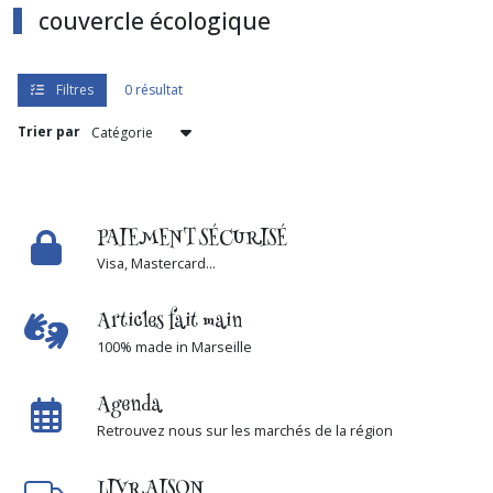
couvercle écologique
Gant
de
toilette
(2)
Filtres
0 résultat
Trier par
Lingette
lavable
(2)
PAIEMENT SÉCURISÉ
pochette
Visa, Mastercard...
pour
savon
Articles fait main
(1)
100% made in Marseille
Serviette
Agenda
pour
cheveux
Retrouvez nous sur les marchés de la région
(5)
LIVRAISON