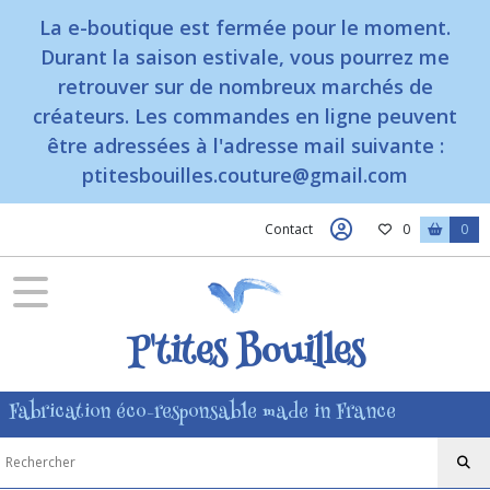
Fermer
La e-boutique est fermée pour le moment.
Durant la saison estivale, vous pourrez me
retrouver sur de nombreux marchés de
FILTRES
créateurs. Les commandes en ligne peuvent
Tous
être adressées à l'adresse mail suivante :
les
ptitesbouilles.couture@gmail.com
produits
Zéro
déchets
Contact
0
0
Éponge
durable
(1)
P'tites Bouilles
filets
Fabrication éco-responsable made in France
pour
savon
(1)