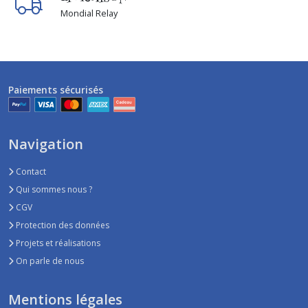
serviette
Mondial Relay
hygiénique
(6)
Afficher
Paiements sécurisés
les
résultats
Navigation
Contact
Qui sommes nous ?
CGV
Protection des données
Projets et réalisations
On parle de nous
Mentions légales