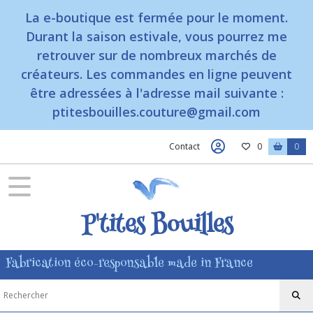
Fermer
La e-boutique est fermée pour le moment.
Durant la saison estivale, vous pourrez me
retrouver sur de nombreux marchés de
FILTRES
créateurs. Les commandes en ligne peuvent
Tous
être adressées à l'adresse mail suivante :
les
ptitesbouilles.couture@gmail.com
produits
Contact
0
0
Afficher
les
résultats
P'tites Bouilles
Fabrication éco-responsable made in France