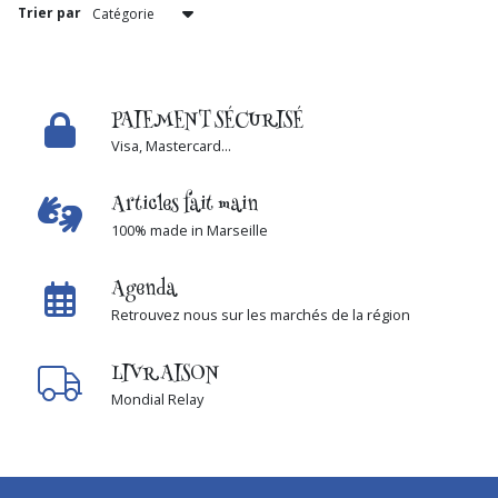
Trier par
Gant
de
toilette
(2)
PAIEMENT SÉCURISÉ
Visa, Mastercard...
Lingette
lavable
(2)
Articles fait main
100% made in Marseille
pochette
pour
Agenda
savon
Retrouvez nous sur les marchés de la région
(1)
LIVRAISON
Serviette
Mondial Relay
pour
cheveux
(5)