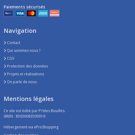
serviette
Paiements sécurisés
hygiénique
(6)
Navigation
Afficher
Contact
les
Qui sommes nous ?
résultats
CGV
Protection des données
Projets et réalisations
On parle de nous
Mentions légales
Ce site est édité par P\'tites Bouilles.
SIREN : 85036083500019
Hébergement via eProShopping