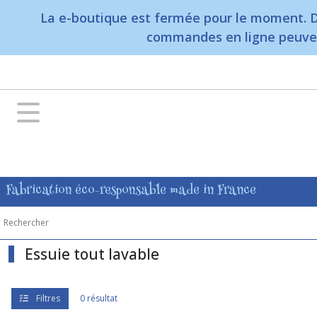
Fermer
La e-boutique est fermée pour le moment. D
commandes en ligne peuvent
FILTRES
Tous
les
produits
Zéro
déchets
Fabrication éco-responsable made in France
Éponge
durable
(1)
Essuie tout lavable
filets
pour
savon
(1)
Filtres
0 résultat